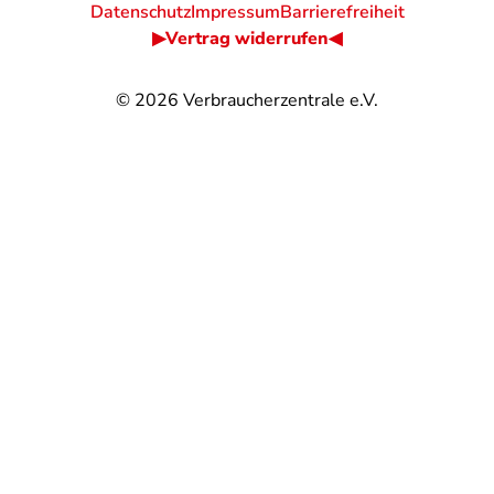
Datenschutz
Impressum
Barrierefreiheit
▶Vertrag widerrufen◀
© 2026
Verbraucherzentrale e.V.
@
@