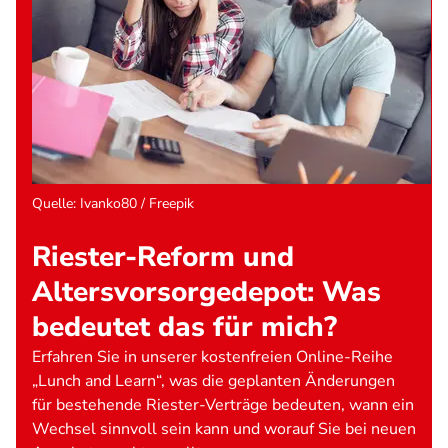
Quelle
:
Ivanko80 / Freepik
Riester-Reform und
Altersvorsorgedepot: Was
bedeutet das für mich?
Erfahren Sie in unserer kostenfreien Online-Reihe
„Lunch and Learn“, was die geplanten Änderungen
für bestehende Riester-Verträge bedeuten, wann ein
Wechsel sinnvoll sein kann und worauf Sie bei neuen