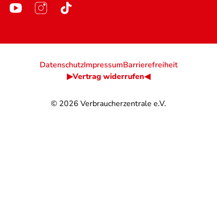
Datenschutz
Impressum
Barrierefreiheit
▶Vertrag widerrufen◀
© 2026
Verbraucherzentrale e.V.
@
@