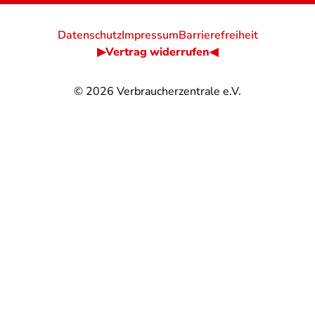
Datenschutz
Impressum
Barrierefreiheit
▶Vertrag widerrufen◀
© 2026
Verbraucherzentrale e.V.
@
@