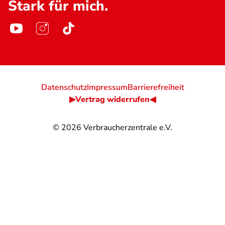
Stark für mich.
Datenschutz
Impressum
Barrierefreiheit
▶Vertrag widerrufen◀
© 2026
Verbraucherzentrale e.V.
@
@