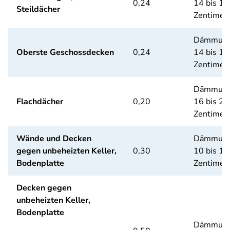
0,24
14 bis 18
Steildächer
Zentimet
Dämmung
Oberste Geschossdecken
0,24
14 bis 18
Zentimet
Dämmung
Flachdächer
0,20
16 bis 20
Zentimet
Wände und Decken
Dämmung
gegen unbeheizten Keller,
0,30
10 bis 14
Bodenplatte
Zentimet
Decken gegen
unbeheizten Keller,
Bodenplatte
Dämmung