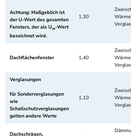
Zweische
Achtung: Maßgeblich ist
1,30
Wärmesch
der U-Wert des gesamten
Verglasu
Fensters, der als U
-Wert
w
bezeichnet wird.
Zweische
Dachflächenfenster
1,40
Wärmesch
Verglasu
Verglasungen
Zweische
für Sonderverglasungen
1,10
Wärmesch
wie
Verglasu
Schallschutzverglasungen
gelten andere Werte
Dämmung
Dachschrägen,