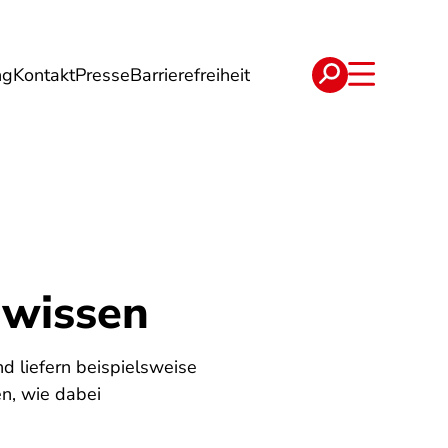
ng
Kontakt
Presse
Barrierefreiheit
rgie
Reise
Verträge
 wissen
d liefern beispielsweise
en, wie dabei