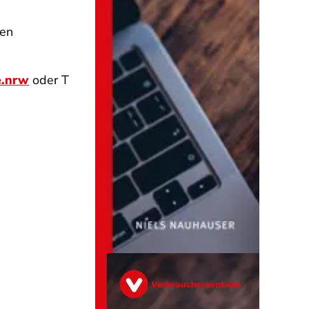
den
e.nrw
oder T