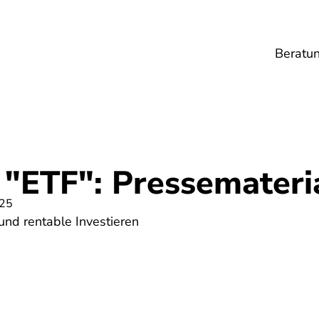
Beratu
Lebensmittel
Umwelt
Gesundheit
Ene
 "ETF": Pressemateri
025
nd rentable Investieren