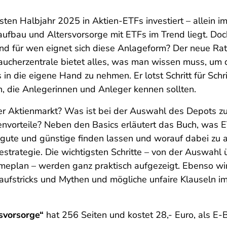
sten Halbjahr 2025 in Aktien-ETFs investiert – allein i
ufbau und Altersvorsorge mit ETFs im Trend liegt. Doch
t? Und für wen eignet sich diese Anlageform? Der neue R
aucherzentrale bietet alles, was man wissen muss, um
 die eigene Hand zu nehmen. Er lotst Schritt für Schr
, die Anlegerinnen und Anleger kennen sollten.
er Aktienmarkt? Was ist bei der Auswahl des Depots z
orteile? Neben den Basics erläutert das Buch, was E
ch gute und günstige finden lassen und worauf dabei zu a
strategie. Die wichtigsten Schritte – von der Auswahl
meplan – werden ganz praktisch aufgezeigt. Ebenso wi
kaufstricks und Mythen und mögliche unfaire Klauseln i
svorsorge“
hat 256 Seiten und kostet 28,- Euro, als E