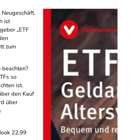
m Neugeschäft.
 ist
atgeber „ETF
 den
itt zum
u beachten?
TFs so
chten ist.
 über den Kauf
rd über
m
-Book 22,99