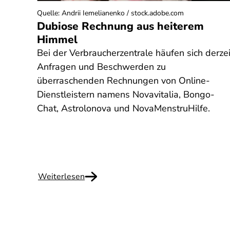
Quelle
:
Andrii Iemelianenko / stock.adobe.com
ol
Dubiose Rechnung aus heiterem
 und
Himmel
Bei der Verbraucherzentrale häufen sich derzei
it
Anfragen und Beschwerden zu
nach
überraschenden Rechnungen von Online-
Dienstleistern namens Novavitalia, Bongo-
h
Chat, Astrolonova und NovaMenstruHilfe.
 Wie
Weiterlesen