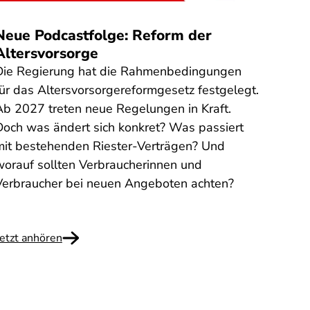
Quelle
:
Neue Podcastfolge: Reform der
Steu
Altersvorsorge
gefä
Die Regierung hat die Rahmenbedingungen
Am 31
für das Altersvorsorgereformgesetz festgelegt.
Steue
Ab 2027 treten neue Regelungen in Kraft.
Mensc
Doch was ändert sich konkret? Was passiert
Finan
mit bestehenden Riester-Verträgen? Und
auszu
worauf sollten Verbraucherinnen und
Steue
Verbraucher bei neuen Angeboten achten?
versu
abzug
Jetzt anhören
Weite