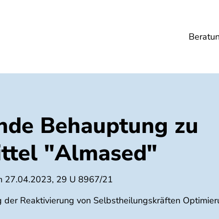
Beratu
Lebensmittel
Umwelt
Gesundheit
Ene
ende Behauptung zu
ttel "Almased"
3
m 27.04.2023, 29 U 8967/21
 der Reaktivierung von Selbstheilungskräften Optimie