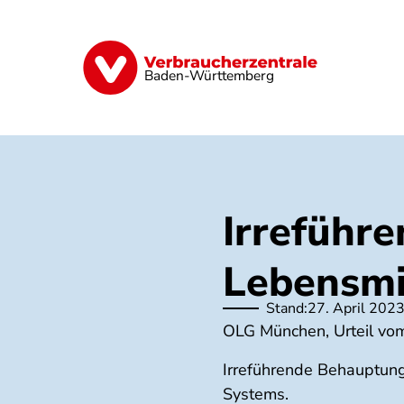
Direkt
zum
Inhalt
Geld & Versicherungen
Digitales
Baden-Württemberg
Irreführ
Lebensmi
Stand:
27. April 202
OLG München, Urteil vo
Irreführende Behauptung
Systems.