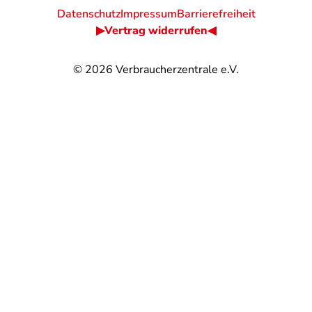
Datenschutz
Impressum
Barrierefreiheit
▶Vertrag widerrufen◀
© 2026
Verbraucherzentrale e.V.
@
@