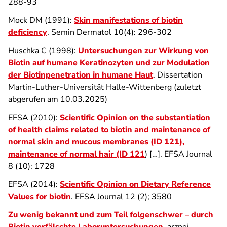
288-93
Mock DM (1991):
Skin manifestations of biotin
deficiency
. Semin Dermatol 10(4): 296-302
Huschka C (1998):
Untersuchungen zur Wirkung von
Biotin auf humane Keratinozyten und zur Modulation
der Biotinpenetration in humane Haut
. Dissertation
Martin-Luther-Universität Halle-Wittenberg (zuletzt
abgerufen am 10.03.2025)
EFSA (2010):
Scientific Opinion on the substantiation
of health claims related to biotin and maintenance of
normal skin and mucous membranes (ID 121),
maintenance of normal hair (ID 121
) […]. EFSA Journal
8 (10): 1728
EFSA (2014):
Scientific Opinion on Dietary Reference
Values for biotin
. EFSA Journal 12 (2); 3580
Zu wenig bekannt und zum Teil folgenschwer – durch