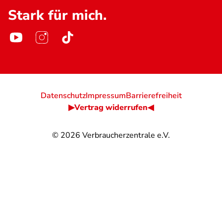
Stark für mich.
Datenschutz
Impressum
Barrierefreiheit
▶Vertrag widerrufen◀
© 2026
Verbraucherzentrale e.V.
@
@