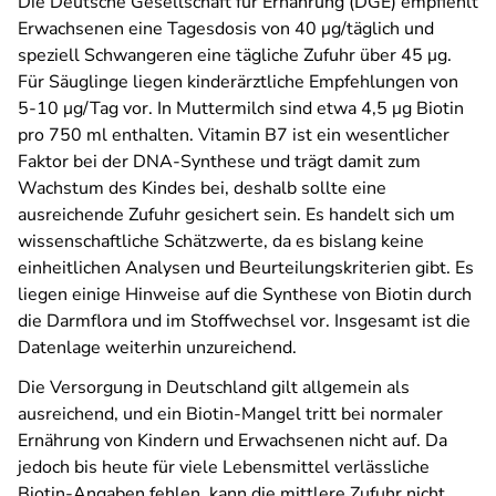
Die Deutsche Gesellschaft für Ernährung (DGE) empfiehlt
Erwachsenen eine Tagesdosis von 40 μg/täglich und
speziell Schwangeren eine tägliche Zufuhr über 45 μg.
Für Säuglinge liegen kinderärztliche Empfehlungen von
5-10 μg/Tag vor. In Muttermilch sind etwa 4,5 μg Biotin
pro 750 ml enthalten. Vitamin B7 ist ein wesentlicher
Faktor bei der DNA-Synthese und trägt damit zum
Wachstum des Kindes bei, deshalb sollte eine
ausreichende Zufuhr gesichert sein. Es handelt sich um
wissenschaftliche Schätzwerte, da es bislang keine
einheitlichen Analysen und Beurteilungskriterien gibt. Es
liegen einige Hinweise auf die Synthese von Biotin durch
die Darmflora und im Stoffwechsel vor. Insgesamt ist die
Datenlage weiterhin unzureichend.
Die Versorgung in Deutschland gilt allgemein als
ausreichend, und ein Biotin-Mangel tritt bei normaler
Ernährung von Kindern und Erwachsenen nicht auf. Da
jedoch bis heute für viele Lebensmittel verlässliche
Biotin-Angaben fehlen, kann die mittlere Zufuhr nicht