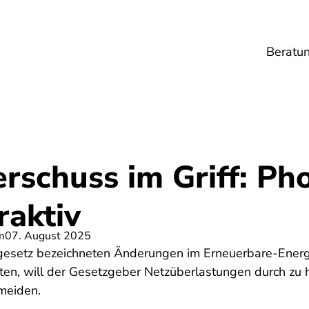
Beratu
Lebensmittel
Umwelt
Gesundheit
Ene
schuss im Griff: Pho
raktiv
m
07. August 2025
ngesetz bezeichneten Änderungen im Erneuerbare-Energ
lten, will der Gesetzgeber Netzüberlastungen durch zu
meiden.