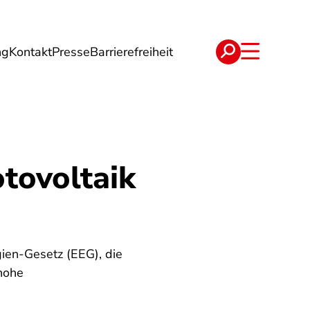
ng
Kontakt
Presse
Barrierefreiheit
rgie
Reise
Verträge
tovoltaik
ien-Gesetz (EEG), die
 hohe