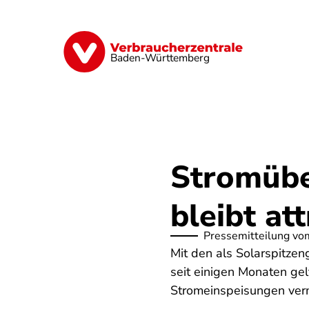
Direkt
zum
Inhalt
Geld & Versicherungen
Digitales
Baden-Württemberg
Stromüber
bleibt att
Pressemitteilung vo
Mit den als Solarspitze
seit einigen Monaten ge
Stromeinspeisungen ver