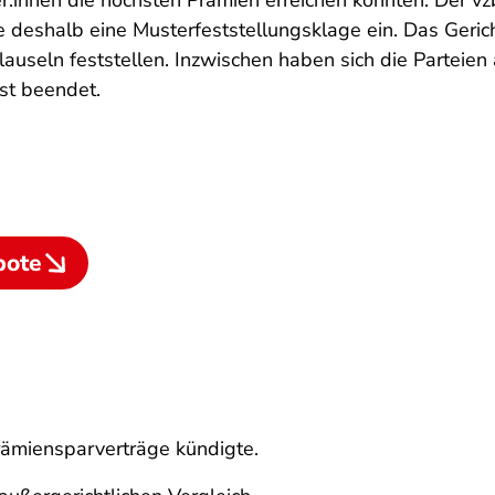
r:innen die höchsten Prämien erreichen konnten. Der vzb
 deshalb eine Musterfeststellungsklage ein. Das Gerich
auseln feststellen. Inzwischen haben sich die Parteien 
ist beendet.
bote
rämiensparverträge kündigte.