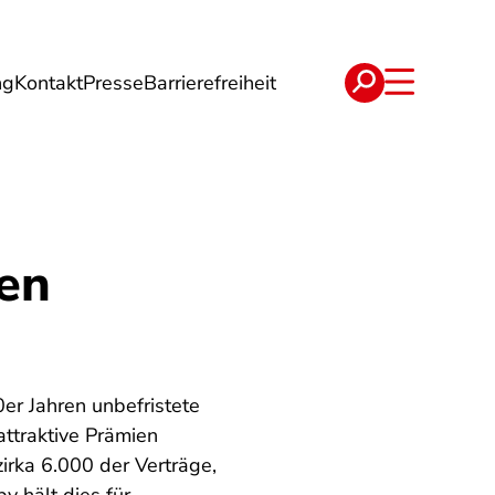
ng
Kontakt
Presse
Barrierefreiheit
rgie
Reise
Verträge
en
er Jahren unbefristete
ttraktive Prämien
irka 6.000 der Verträge,