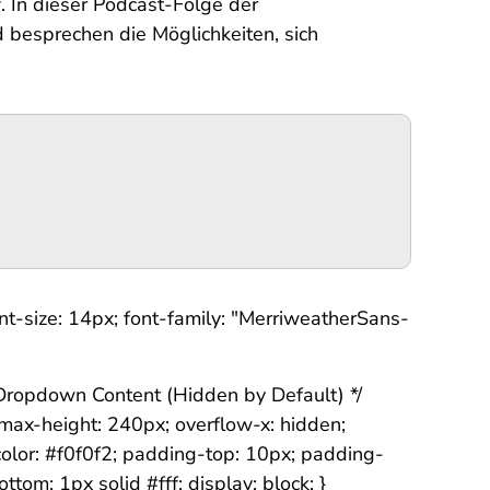
. In dieser Podcast-Folge der
besprechen die Möglichkeiten, sich
nt-size: 14px; font-family: "MerriweatherSans-
/* Dropdown Content (Hidden by Default) */
 max-height: 240px; overflow-x: hidden;
 color: #f0f0f2; padding-top: 10px; padding-
tom: 1px solid #fff; display: block; }