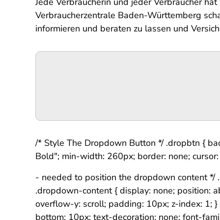
Jede Verbraucherin und jeder Verbraucher hat 
Verbraucherzentrale Baden-Württemberg schau
informieren und beraten zu lassen und Versic
Podigee-
URL
/* Style The Dropdown Button */ .dropbtn { bac
Bold"; min-width: 260px; border: none; cursor: 
- needed to position the dropdown content */ .
.dropdown-content { display: none; position: 
overflow-y: scroll; padding: 10px; z-index: 1;
bottom: 10px; text-decoration: none; font-famil