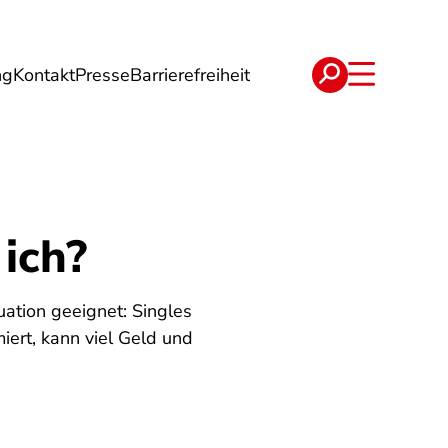
ng
Kontakt
Presse
Barrierefreiheit
rgie
Reise
Verträge
ich?
uation geeignet: Singles
iert, kann viel Geld und