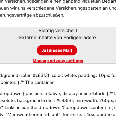
in Versicherungsdingen einen ganz individuellen Bedarf
en wir uns verschiedene Versicherungssparten an und 
herungsverträge abzuschließen.
Richtig versichert
Externe Inhalte von
Podigee
laden?
Ja (dieses Mal)
Manage privacy settings
kground-color: #c83f3f; color: white; padding: 10px; fo
pointer; } /* The container
dropdown { position: relative; display: inline-block; } 
absolute; background-color: #c83f3f; min-width: 260px;
 } /* Links inside the dropdown */ .dropdown-content a {
y: "MerriweatherSans-Light"; font-size: 14px; border-bot