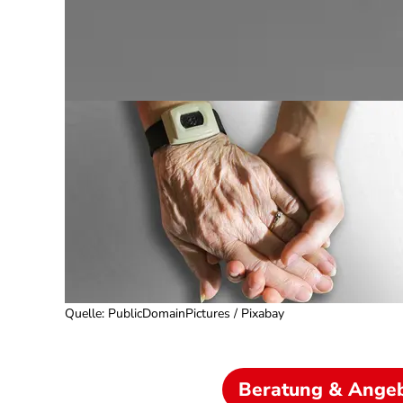
Quelle
:
PublicDomainPictures / Pixabay
Beratung & Ange