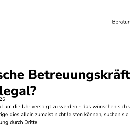
Beratu
Lebensmittel
Umwelt
Gesundheit
Ene
sche Betreuungskräft
legal?
026
d um die Uhr versorgt zu werden - das wünschen sich v
e dies allein zumeist nicht leisten können, suchen sie
ng durch Dritte.