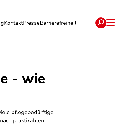
ng
Kontakt
Presse
Barrierefreiheit
rgie
Reise
Verträge
e - wie
iele pflegebedürftige
 nach praktikablen