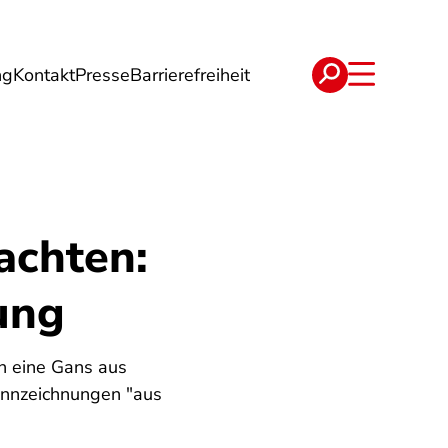
ng
Kontakt
Presse
Barrierefreiheit
rgie
Reise
Verträge
achten:
ung
n eine Gans aus
Kennzeichnungen "aus