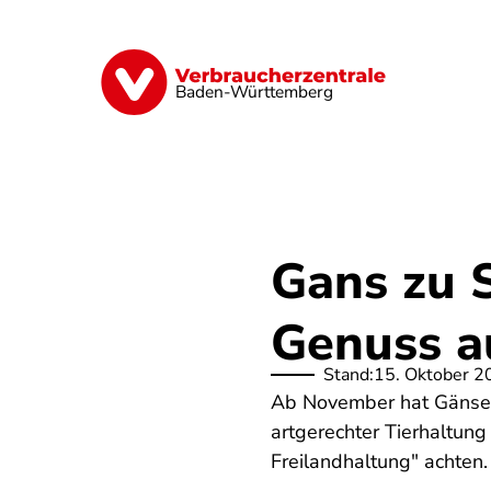
Direkt
zum
Inhalt
Geld & Versicherungen
Digitales
Baden-Württemberg
Gans zu 
Genuss a
Stand:
15. Oktober 2
Ab November hat Gänseb
artgerechter Tierhaltung
Freilandhaltung" achten.