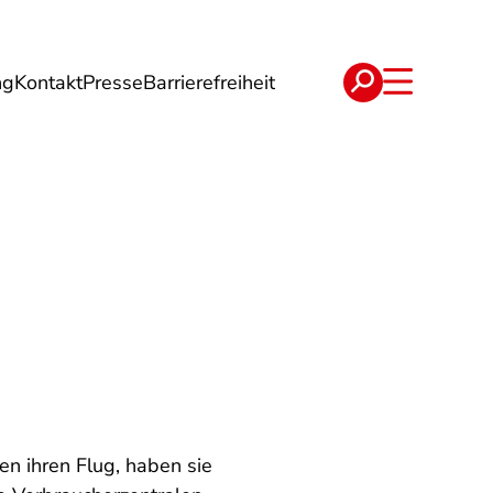
ng
Kontakt
Presse
Barrierefreiheit
rgie
Reise
Verträge
n ihren Flug, haben sie