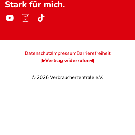
Stark für mich.
Datenschutz
Impressum
Barrierefreiheit
▶Vertrag widerrufen◀
© 2026
Verbraucherzentrale e.V.
@
@