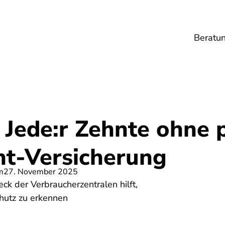
Beratu
Lebensmittel
Umwelt
Gesundheit
Ene
Jede:r Zehnte ohne p
ht-Versicherung
m
27. November 2025
k der Verbraucherzentralen hilft,
hutz zu erkennen