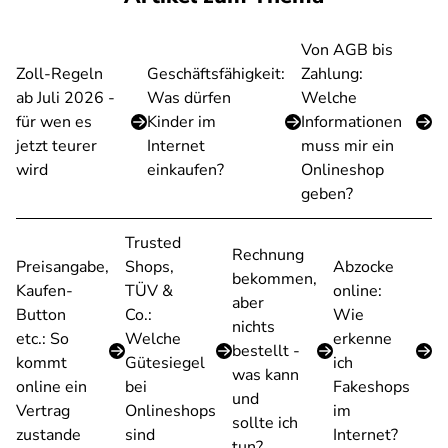
Von AGB bis
Zoll-Regeln
Geschäftsfähigkeit:
Zahlung:
ab Juli 2026 -
Was dürfen
Welche
für wen es
Kinder im
Informationen
jetzt teurer
Internet
muss mir ein
wird
einkaufen?
Onlineshop
geben?
Trusted
Rechnung
Preisangabe,
Shops,
Abzocke
bekommen,
Kaufen-
TÜV &
online:
aber
Button
Co.:
Wie
nichts
etc.: So
Welche
erkenne
bestellt -
kommt
Gütesiegel
ich
was kann
online ein
bei
Fakeshops
und
Vertrag
Onlineshops
im
sollte ich
zustande
sind
Internet?
tun?