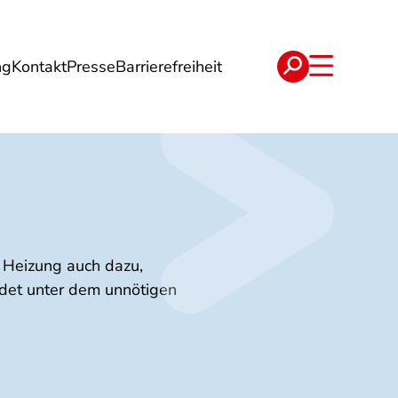
ng
Kontakt
Presse
Barrierefreiheit
rgie
Reise
Verträge
e Heizung auch dazu,
idet unter dem unnötigen