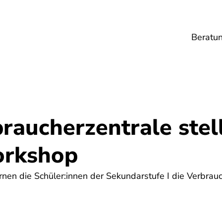
Beratu
Lebensmittel
Umwelt
Gesundheit
Ene
raucherzentrale stell
orkshop
en die Schüler:innen der Sekundarstufe I die Verbrauc