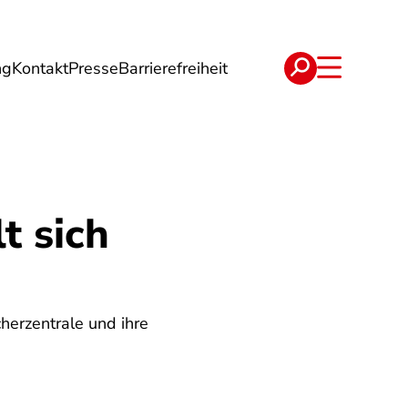
ng
Kontakt
Presse
Barrierefreiheit
rgie
Reise
Verträge
t sich
herzentrale und ihre