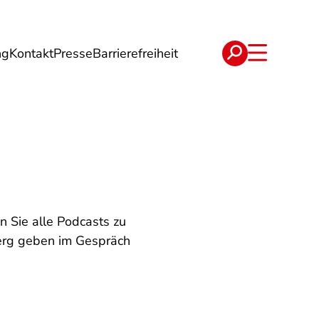
ng
Kontakt
Presse
Barrierefreiheit
rgie
Reise
Verträge
en Sie alle Podcasts zu
erg geben im Gespräch