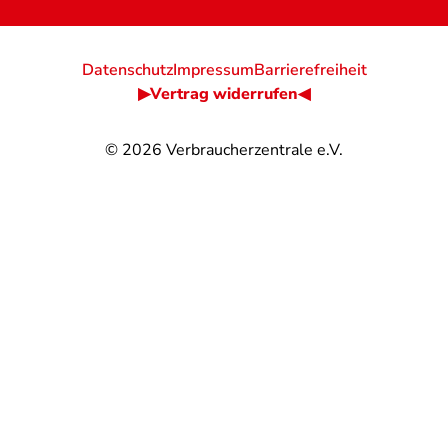
Datenschutz
Impressum
Barrierefreiheit
▶Vertrag widerrufen◀
© 2026
Verbraucherzentrale e.V.
@
@