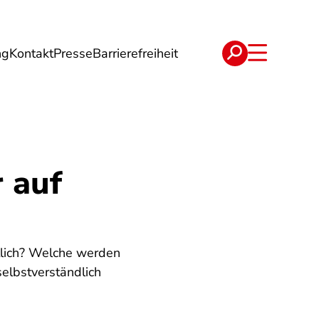
ng
Kontakt
Presse
Barrierefreiheit
rgie
Reise
Verträge
 auf
lich? Welche werden
selbstverständlich