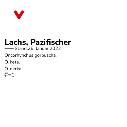
Direkt
zum
Baden-Württemberg
Inhalt
Lachs, Pazifischer
Stand:
26. Januar 2022
Oncorhynchus gorbuscha,
O. keta,
O. nerka