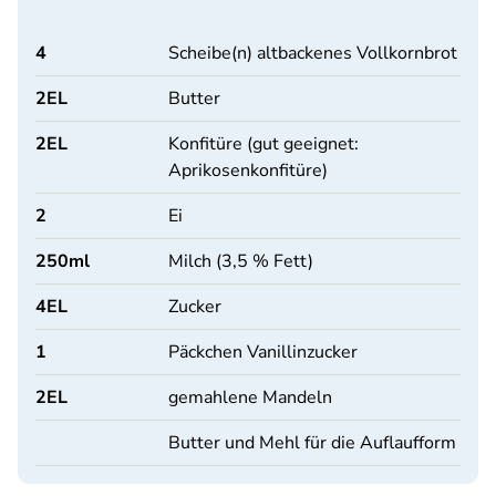
4
Scheibe(n) altbackenes Vollkornbrot
2
EL
Butter
2
EL
Konfitüre (gut geeignet:
Aprikosenkonfitüre)
2
Ei
250
ml
Milch (3,5 % Fett)
4
EL
Zucker
1
Päckchen Vanillinzucker
2
EL
gemahlene Mandeln
Butter und Mehl für die Auflaufform