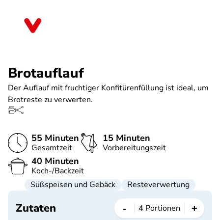
Direkt
zum
Baden-Württemberg
Inhalt
Brotauflauf
Der Auflauf mit fruchtiger Konfitürenfüllung ist ideal, um
Brotreste zu verwerten.
55 Minuten
15 Minuten
Gesamtzeit
Vorbereitungszeit
40 Minuten
Koch-/Backzeit
Süßspeisen und Gebäck
Resteverwertung
Zutaten
-
+
4
Portionen