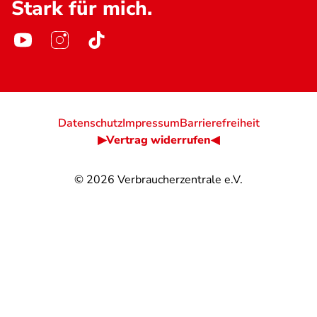
Stark für mich.
Datenschutz
Impressum
Barrierefreiheit
▶Vertrag widerrufen◀
© 2026
Verbraucherzentrale e.V.
@
@