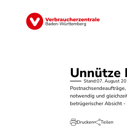
Direkt
zum
Inhalt
Geld & Versicherungen
Digitales
Baden-Württemberg
Unnütze 
Stand:
07. August 2
Postnachsendeaufträge, e
notwendig und gleichzeiti
betrügerischer Absicht 
Drucken
Teilen