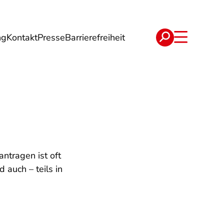
ng
Kontakt
Presse
Barrierefreiheit
rgie
Reise
Verträge
ntragen ist oft
 auch – teils in