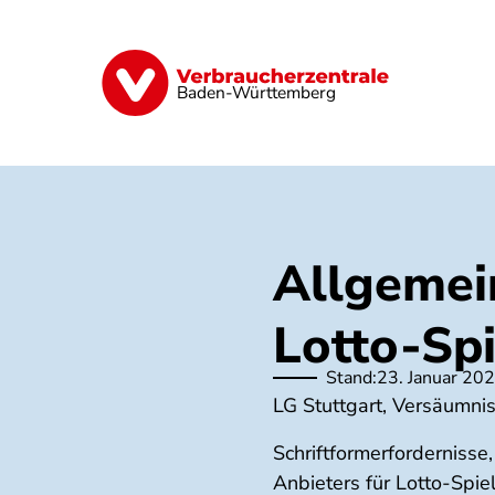
Direkt
zum
Inhalt
Geld & Versicherungen
Digitales
Baden-Württemberg
Allgemei
Lotto-Sp
Stand:
23. Januar 20
LG Stuttgart, Versäumni
Schriftformerforderniss
Anbieters für Lotto-Spi