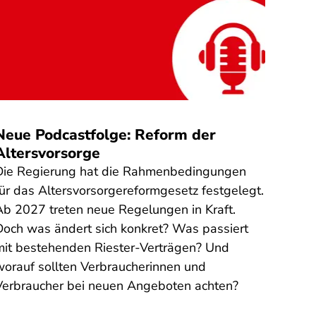
Quelle
:
Neue Podcastfolge: Reform der
Steu
Altersvorsorge
gefä
Die Regierung hat die Rahmenbedingungen
Am 31
für das Altersvorsorgereformgesetz festgelegt.
Steue
Ab 2027 treten neue Regelungen in Kraft.
Mensc
Doch was ändert sich konkret? Was passiert
Finan
mit bestehenden Riester-Verträgen? Und
auszu
worauf sollten Verbraucherinnen und
Steue
Verbraucher bei neuen Angeboten achten?
versu
abzug