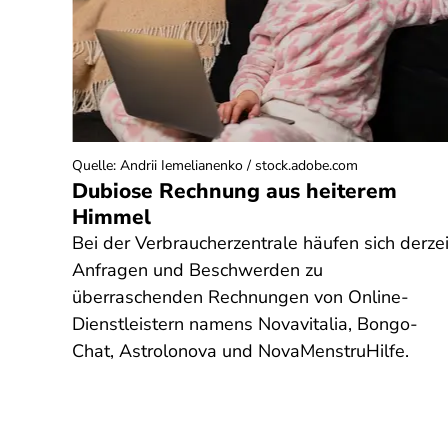
Quelle
:
Andrii Iemelianenko / stock.adobe.com
ol
Dubiose Rechnung aus heiterem
 und
Himmel
Bei der Verbraucherzentrale häufen sich derzei
it
Anfragen und Beschwerden zu
nach
überraschenden Rechnungen von Online-
Dienstleistern namens Novavitalia, Bongo-
h
Chat, Astrolonova und NovaMenstruHilfe.
 Wie