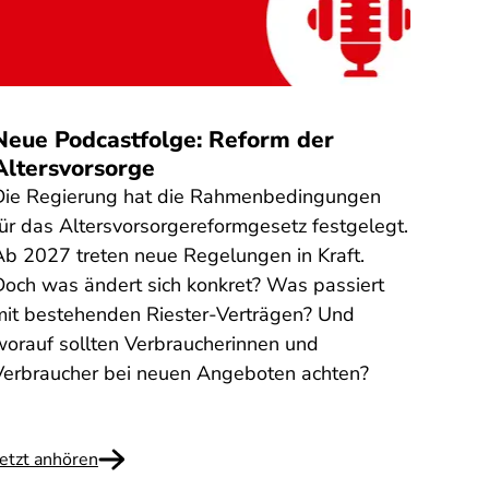
Quelle
:
Neue Podcastfolge: Reform der
Steu
Altersvorsorge
gefä
Die Regierung hat die Rahmenbedingungen
Am 31
für das Altersvorsorgereformgesetz festgelegt.
Steue
Ab 2027 treten neue Regelungen in Kraft.
Mensc
Doch was ändert sich konkret? Was passiert
Finan
mit bestehenden Riester-Verträgen? Und
auszu
worauf sollten Verbraucherinnen und
Steue
Verbraucher bei neuen Angeboten achten?
versu
abzug
Jetzt anhören
Weite