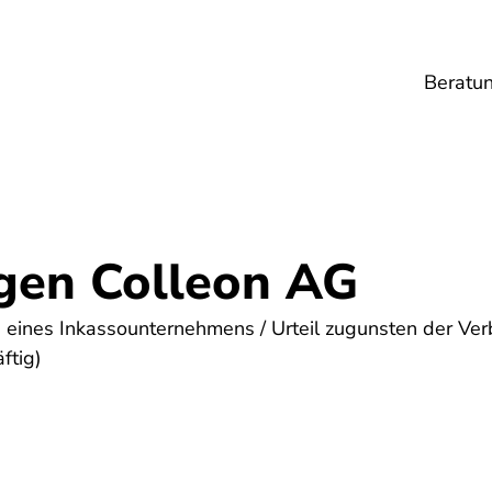
Beratu
Lebensmittel
Umwelt
Gesundheit
Ene
gen Colleon AG
eines Inkassounternehmens / Urteil zugunsten der Ver
ftig)