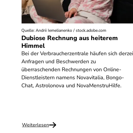
Quelle
:
Andrii Iemelianenko / stock.adobe.com
ol
Dubiose Rechnung aus heiterem
 und
Himmel
Bei der Verbraucherzentrale häufen sich derzei
it
Anfragen und Beschwerden zu
nach
überraschenden Rechnungen von Online-
Dienstleistern namens Novavitalia, Bongo-
h
Chat, Astrolonova und NovaMenstruHilfe.
 Wie
Weiterlesen