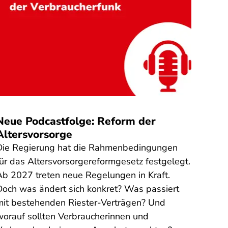
Quelle
:
Neue Podcastfolge: Reform der
Steu
Altersvorsorge
gefä
Die Regierung hat die Rahmenbedingungen
Am 31
für das Altersvorsorgereformgesetz festgelegt.
Steue
Ab 2027 treten neue Regelungen in Kraft.
Mensc
Doch was ändert sich konkret? Was passiert
Finan
mit bestehenden Riester-Verträgen? Und
auszu
worauf sollten Verbraucherinnen und
Steue