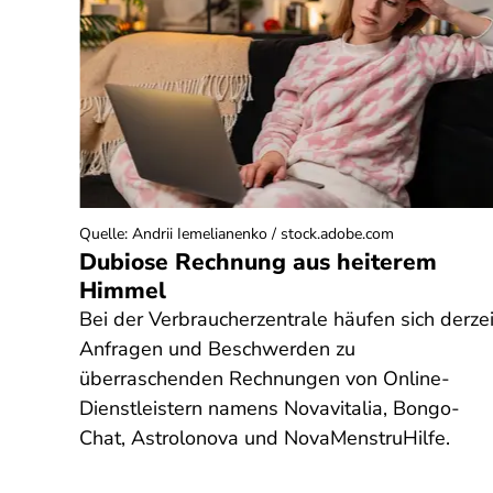
Quelle
:
Andrii Iemelianenko / stock.adobe.com
ol
Dubiose Rechnung aus heiterem
 und
Himmel
Bei der Verbraucherzentrale häufen sich derzei
it
Anfragen und Beschwerden zu
nach
überraschenden Rechnungen von Online-
Dienstleistern namens Novavitalia, Bongo-
h
Chat, Astrolonova und NovaMenstruHilfe.
 Wie