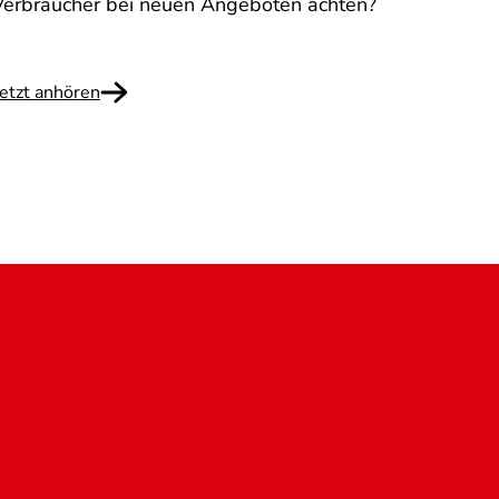
Verbraucher bei neuen Angeboten achten?
versu
abzug
Jetzt anhören
Weite