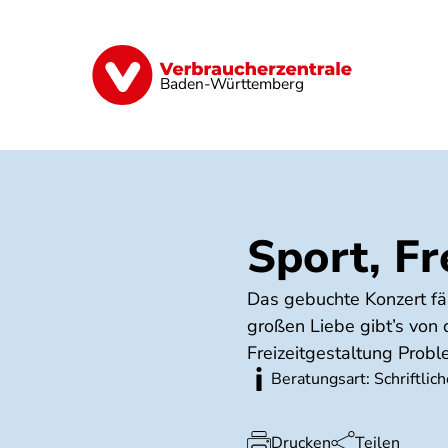
Direkt
zum
Inhalt
Geld & Versicherungen
Digitales
Baden-Württemberg
Sport, Fr
Das gebuchte Konzert fäl
großen Liebe gibt’s von
Freizeitgestaltung Probl
Beratungsart: Schriftlic
Drucken
Teilen