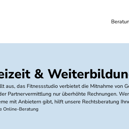
Beratu
Lebensmittel
Umwelt
Gesundheit
Ene
eizeit & Weiterbildu
lt aus, das Fitnessstudio verbietet die Mitnahme von G
 der Partnervermittlung nur überhöhte Rechnungen. Wen
eme mit Anbietern gibt, hilft unsere Rechtsberatung Ihn
he Online-Beratung