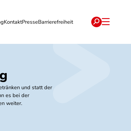
ng
Kontakt
Presse
Barrierefreiheit
rgie
Reise
Verträge
ng
etränken und statt der
n es bei der
en weiter.