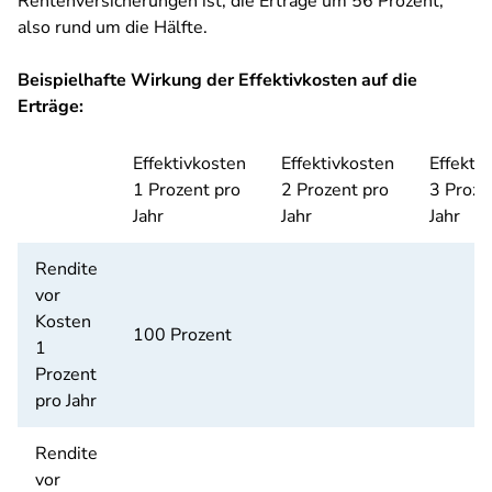
Rentenversicherungen ist, die Erträge um 56 Prozent,
also rund um die Hälfte.
Beispielhafte Wirkung der Effektivkosten auf die
Erträge:
Effektivkosten
Effektivkosten
Effekti
1 Prozent pro
2 Prozent pro
3 Proze
Jahr
Jahr
Jahr
Rendite
vor
Kosten
100 Prozent
1
Prozent
pro Jahr
Rendite
vor