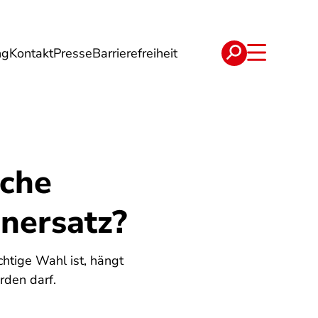
ng
Kontakt
Presse
Barrierefreiheit
rgie
Reise
Verträge
lche
nersatz?
htige Wahl ist, hängt
rden darf.