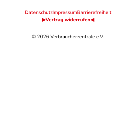
Datenschutz
Impressum
Barrierefreiheit
▶Vertrag widerrufen◀
© 2026
Verbraucherzentrale e.V.
@
@