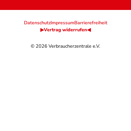
Datenschutz
Impressum
Barrierefreiheit
▶Vertrag widerrufen◀
© 2026
Verbraucherzentrale e.V.
@
@