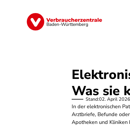
Direkt
zum
Inhalt
Geld & Versicherungen
Digitales
Baden-Württemberg
Elektroni
Was sie k
Stand:
02. April 202
In der elektronischen Pa
Arztbriefe, Befunde ode
Apotheken und Kliniken b