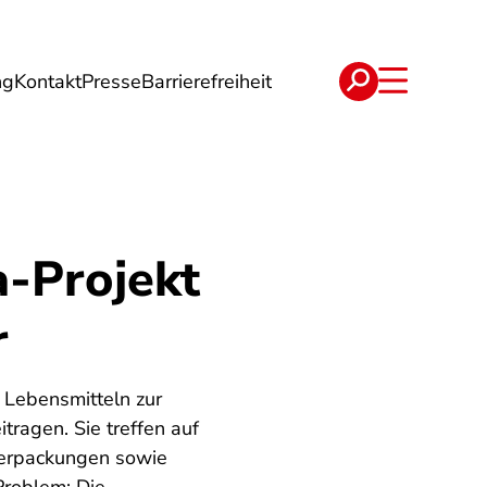
ng
Kontakt
Presse
Barrierefreiheit
rgie
Reise
Verträge
a-Projekt
r
 Lebensmitteln zur
ragen. Sie treffen auf
Verpackungen sowie