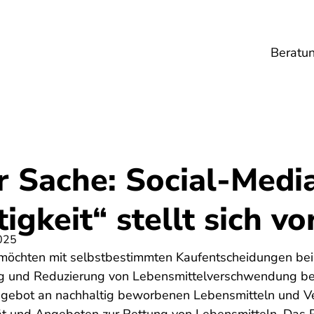
Beratu
Lebensmittel
Umwelt
Gesundheit
Ene
r Sache: Social-Medi
igkeit“ stellt sich vo
025
 möchten mit selbstbestimmten Kaufentscheidungen bei
g und Reduzierung von Lebensmittelverschwendung beit
gebot an nachhaltig beworbenen Lebensmitteln und 