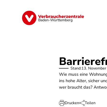
Direkt
zum
Inhalt
Geld & Versicherungen
Digitales
Baden-Württemberg
Barriere
Stand:
13. November
Wie muss eine Wohnung od
ins hohe Alter, sicher u
wer braucht das? Antwort
Drucken
Teilen