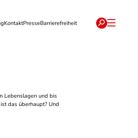
ng
Kontakt
Presse
Barrierefreiheit
rgie
Reise
Verträge
len Lebenslagen und bis
s ist das überhaupt? Und