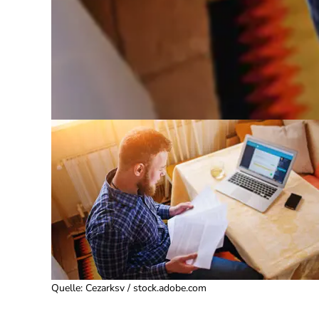
Quelle
:
Cezarksv / stock.adobe.com