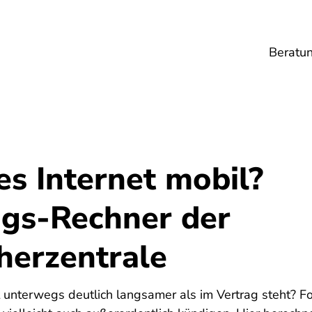
Beratu
Lebensmittel
Umwelt
Gesundheit
Ene
s Internet mobil?
gs-Rechner der
herzentrale
6
et unterwegs deutlich langsamer als im Vertrag steht? F