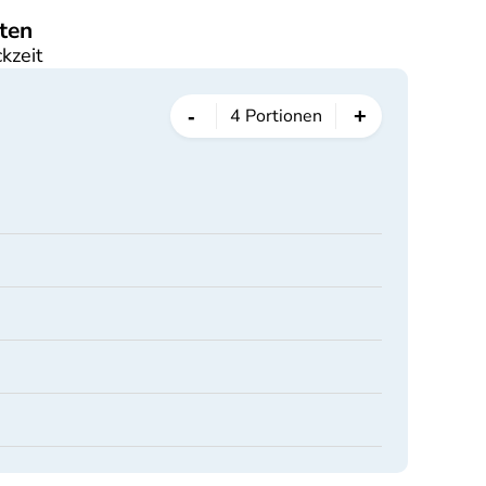
ten
kzeit
-
+
4
Portionen