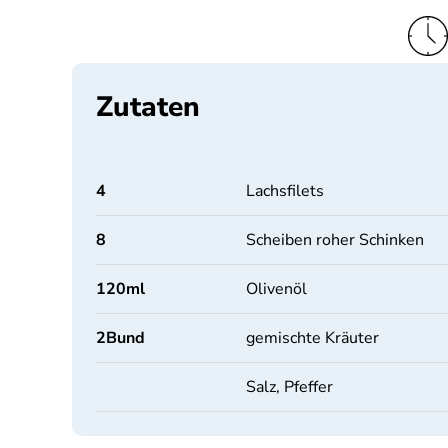
Zutaten
4
Lachsfilets
8
Scheiben roher Schinken
120
ml
Olivenöl
2
Bund
gemischte Kräuter
Salz, Pfeffer