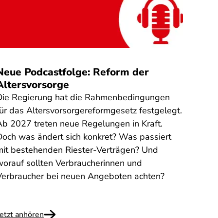
Quelle
:
Neue Podcastfolge: Reform der
Steu
Altersvorsorge
gefä
Die Regierung hat die Rahmenbedingungen
Am 31
für das Altersvorsorgereformgesetz festgelegt.
Steue
Ab 2027 treten neue Regelungen in Kraft.
Mensc
Doch was ändert sich konkret? Was passiert
Finan
mit bestehenden Riester-Verträgen? Und
auszu
worauf sollten Verbraucherinnen und
Steue
Verbraucher bei neuen Angeboten achten?
versu
abzug
Jetzt anhören
Weite