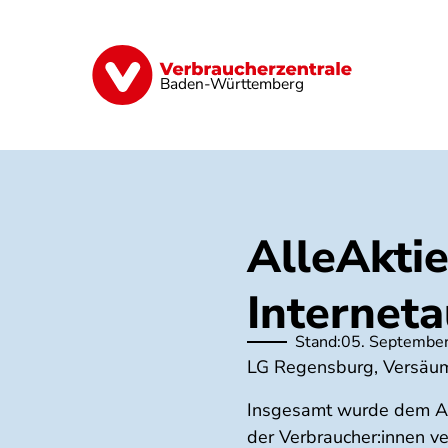
Direkt
zum
Inhalt
Geld & Versicherungen
Digitales
Baden-Württemberg
AlleAkti
Interneta
Stand:
05. Septembe
LG Regensburg, Versäum
Insgesamt wurde dem An
der Verbraucher:innen ve