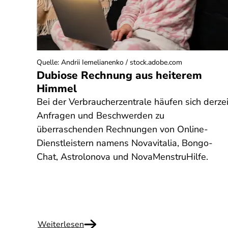
Quelle
:
Andrii Iemelianenko / stock.adobe.com
ol
Dubiose Rechnung aus heiterem
 und
Himmel
Bei der Verbraucherzentrale häufen sich derzei
it
Anfragen und Beschwerden zu
nach
überraschenden Rechnungen von Online-
Dienstleistern namens Novavitalia, Bongo-
h
Chat, Astrolonova und NovaMenstruHilfe.
 Wie
Weiterlesen