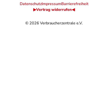
Datenschutz
Impressum
Barrierefreiheit
▶Vertrag widerrufen◀
© 2026
Verbraucherzentrale e.V.
@
@