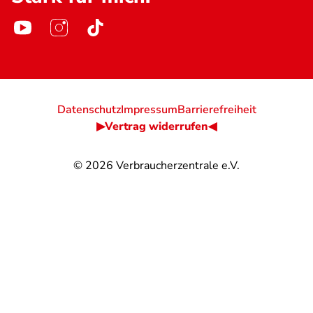
Datenschutz
Impressum
Barrierefreiheit
▶Vertrag widerrufen◀
© 2026
Verbraucherzentrale e.V.
@
@