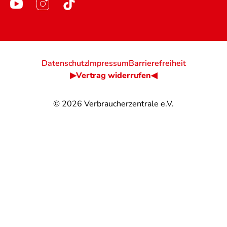
Datenschutz
Impressum
Barrierefreiheit
▶Vertrag widerrufen◀
© 2026
Verbraucherzentrale e.V.
@
@