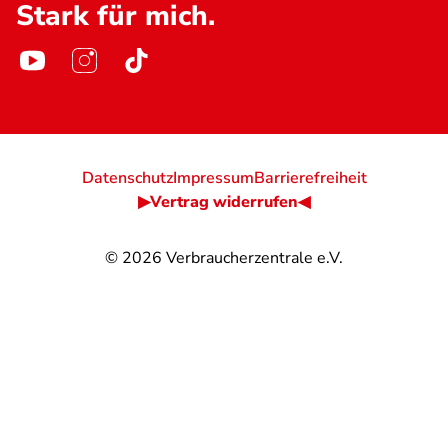
Stark für mich.
Datenschutz
Impressum
Barrierefreiheit
▶Vertrag widerrufen◀
© 2026
Verbraucherzentrale e.V.
@
@