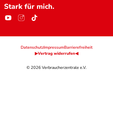
Stark für mich.
Datenschutz
Impressum
Barrierefreiheit
▶Vertrag widerrufen◀
© 2026
Verbraucherzentrale e.V.
@
@