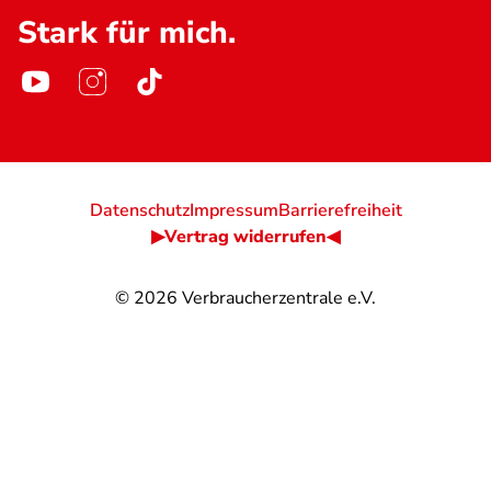
Stark für mich.
Datenschutz
Impressum
Barrierefreiheit
▶Vertrag widerrufen◀
© 2026
Verbraucherzentrale e.V.
@
@