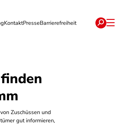
ng
Kontakt
Presse
Barrierefreiheit
rgie
Reise
Verträge
 finden
amm
t von Zuschüssen und
ntümer gut informieren,