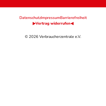
Datenschutz
Impressum
Barrierefreiheit
▶Vertrag widerrufen◀
© 2026
Verbraucherzentrale e.V.
@
@